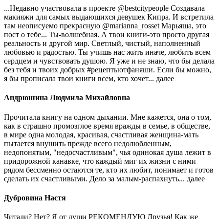
...Недавно участвовала в проекте @bestcitypeople Создавала
макияжи для самых выдающихся девушек Кипра. И встретила
там неописуемо прекрасную @marianna_rosset Марьяша, это
пост о тебе... Ты-волшебная. А твои книги-это просто другая
реальность и другой мир. Светлый, чистый, наполненный
любовью и радостью. Ты учишь нас жить иначе, любить всем
сердцем и чувствовать душою. Я уже и не знаю, что бы делала
без тебя и твоих добрых #рецептыотфаняши. Если бы можно,
я бы прописала твои книги всем, кто хочет...
далее
Андрюшина Людмила Михайловна
Прочитала книгу на одном дыхании. Мне кажется, она о том,
как в страшно промозглое время вражды в семье, в обществе,
в мире одна молодая, красивая, счастливая женщина-мать
пытается внушить прежде всего недолюбленным,
недопонятым, "недосчастливым", чья одинокая душа лежит в
придорожной канавке, что каждый миг их жизни с ними
рядом бессменно остаются те, кто их любит, понимает и готов
сделать их счастливыми. Дело за малым-распахнуть...
далее
Дубровина Настя
Читали? Нет? Я от души РЕКОМЕНДУЮ Друзья! Как же