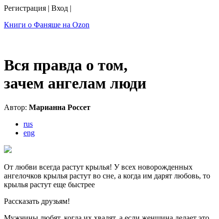
Регистрация
|
Вход
|
Книги о Фаняше на Ozon
Вся правда о том,
зачем ангелам люди
Автор:
Марианна Россет
rus
eng
От любви всегда растут крылья! У всех новорожденных
ангелочков крылья растут во сне, а когда им дарят любовь, то
крылья растут еще быстрее
Рассказать друзьям!
Мужчины любят, когда их хвалят, а если женщина делает это