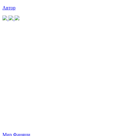
Автор
Мир Фаняши