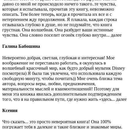
давно со мной не происходило ничего такого..те чувства,
которые я испытывала, прочитав эту книгу, невозможно
описать. Тем более теперь, когда я прочитала их все и с
нетерпением жду продолжения. Я плакала, каждая строка
отзывалась глубоко в душе, но не подумайте, что книга
грустная. Она волшебная. Она разбудит ваши истинные
чувства. Она словно поселит огонёк глубоко внутри...
далее
Галина Бабошина
Невероятно добрая, светлая, глубокая и интересная! Мое
воображение не переставало работать, я окунулась в
волшебный красочный мир, как будто добрый мультик Disney
посмотрела) Я была так увлечена, что использовала каждую
свободную минуту, чтобы почитать)) Мне очень близка тема
автора, вопросы веры, любви, предназначения,
материальности мыслей и взаимоотношений! Поэтому для
меня эта книжка явилась дополнительным подтверждением
того, что я на правильном пути, где нужно жить «здесь...
далее
Ксения
Что сказать... это просто невероятная книга! Она 100%
погружает тебя в далекие и такие близкие и знакомые миры.