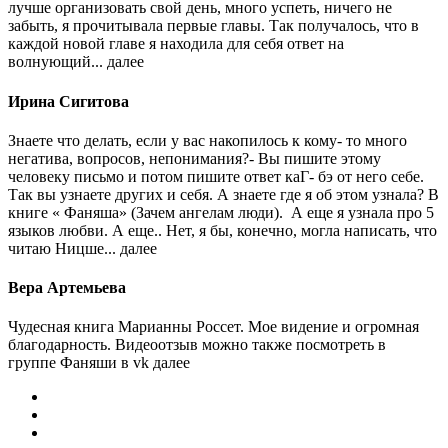
лучше организовать свой день, много успеть, ничего не
забыть, я прочитывала первые главы. Так получалось, что в
каждой новой главе я находила для себя ответ на
волнующий...
далее
Ирина Сигитова
Знаете что делать, если у вас накопилось к кому- то много
негатива, вопросов, непонимания?- Вы пишите этому
человеку письмо и потом пишите ответ каГ- бэ от него себе.
Так вы узнаете других и себя. А знаете где я об этом узнала? В
книге « Фаняша» (Зачем ангелам люди). А еще я узнала про 5
языков любви. А еще.. Нет, я бы, конечно, могла написать, что
читаю Ницше...
далее
Вера Артемьева
Чудесная книга Марианны Россет. Мое видение и огромная
благодарность. Видеоотзыв можно также посмотреть в
группе Фаняши в vk
далее