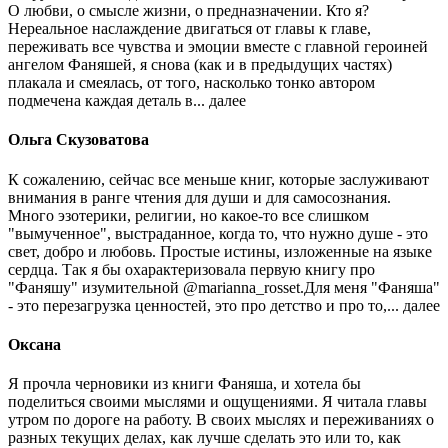
О любви, о смысле жизни, о предназначении. Кто я?
Нереальное наслаждение двигаться от главы к главе,
переживать все чувства и эмоции вместе с главной героиней
ангелом Фаняшей, я снова (как и в предыдущих частях)
плакала и смеялась, от того, насколько тонко автором
подмечена каждая деталь в...
далее
Ольга Скузоватова
К сожалению, сейчас все меньше книг, которые заслуживают
внимания в ранге чтения для души и для самосознания.
Много эзотерики, религии, но какое-то все слишком
"вымученное", выстраданное, когда то, что нужно душе - это
свет, добро и любовь. Простые истины, изложенные на языке
сердца. Так я бы охарактеризовала первую книгу про
"Фаняшу" изумительной @marianna_rosset.Для меня "Фаняша"
- это перезагрузка ценностей, это про детство и про то,...
далее
Оксана
Я прочла черновики из книги Фаняша, и хотела бы
поделиться своими мыслями и ощущениями. Я читала главы
утром по дороге на работу. В своих мыслях и переживаниях о
разных текущих делах, как лучше сделать это или то, как