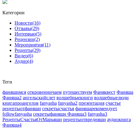
Категории
Новости
(16)
Отзывы
(29)
Интервью
(5)
Рецензии
(2)
Мероприятия
(11)
Рецепты
(29)
Видео
(6)
Аудио
(4)
Теги
фаняшимся
откровенничаем
путешествуем
Фаняквест
Фаняша
Фаняша2
ангельскийслет
волшебныекниги
волшебныелюди
книгапроангелов
fanyasha
fanyasha2
презентация
счастье
рецептыотфаняши
секретысчастья
фаняшарекомендует
followfanyasha
секретыфаняши
Фаняша3
fanyasha3
РецептыСчастьяОтМарьяши
рецептыотвредняши
аудиокнига
Фаняша4