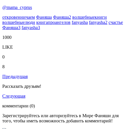
@mama_cyprus
откровенничаем
Фаняша
Фаняша2
волшебныекниги
волшебныелюди
книгапроангелов
fanyasha
fanyasha2
счастье
Фаняша3
fanyasha3
1000
LIKE
0
8
Предыдущая
Рассказать друзьям!
Следующая
комментарии (0)
Зарегистрируйтесь
или
авторизуйтесь
в Мире Фаняши для
того, чтобы иметь возможность добавить комментарий!