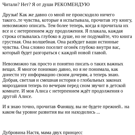
Читали? Нет? Я от души РЕКОМЕНДУЮ
Друзья! Как же давно со мной не происходило ничего
такого..те чувства, которые я испытывала, прочитав эту книгу,
невозможно описать. Тем более теперь, когда я прочитала их
все и с нетерпением жду продолжения. Я плакала, каждая
строка отзывалась глубоко в душе, но не подумайте, что книга
грустная. Она волшебная. Она разбудит ваши истинные
чувства. Она словно поселит огонёк глубоко внутри вас,
который будет разгораться с каждой новой главой.
⠀
Невозможно так просто и понятно писать о таких важных
вещах. Я многое понимаю давно, но я не понимала, как
донести эту информацию своим дочерям, а теперь знаю.
Добрая, светлая и смешная история о глобальных законах
мироздания теперь по вечерам перед сном звучит в детской
комнате. И моя Алиса с нетерпением ждёт продолжения о
другой Алисе.
И я знаю точно, прочитав Фаняшу, вы не будете прежней.. на
каком бы уровне развития вы ни находились ...
Дубровина Настя, мама двух принцесс